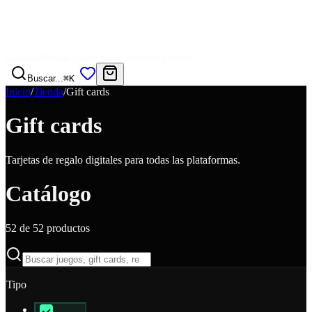
Catálogo
Ofertas
Físicos
Reviews
Buscar pedido
Buscar...
⌘K
Inicio
/
Tienda
/
Gift cards
Gift cards
Tarjetas de regalo digitales para todas las plataformas.
Catálogo
52
de
52
productos
Tipo