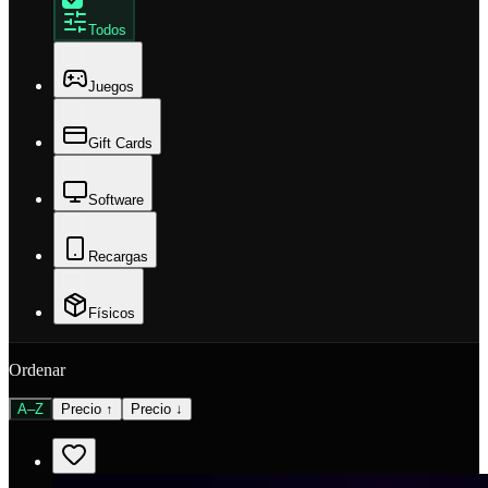
Todos
Juegos
Gift Cards
Software
Recargas
Físicos
Ordenar
A–Z
Precio ↑
Precio ↓