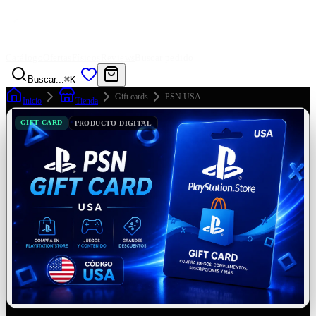
Catálogo
Ofertas
Físicos
Reviews
Buscar pedido
Buscar...
⌘K
Gift cards
PSN USA
Inicio
Tienda
GIFT CARD
PRODUCTO DIGITAL