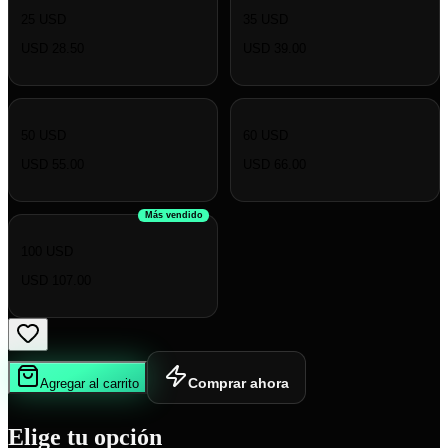
25 USD
35 USD
USD 28.50
USD 39.00
50 USD
60 USD
USD 55.00
USD 66.00
Más vendido
100 USD
USD 107.00
Comprar ahora
Agregar al carrito
Elige tu opción