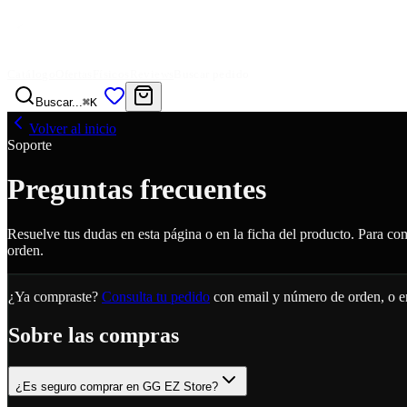
Catálogo
Ofertas
Físicos
Reviews
Buscar pedido
Buscar...
⌘K
Volver al inicio
Soporte
Preguntas frecuentes
Resuelve tus dudas en esta página o en la ficha del producto. Para c
orden.
¿Ya compraste?
Consulta tu pedido
con email y número de orden, o e
Sobre las compras
¿Es seguro comprar en GG EZ Store?