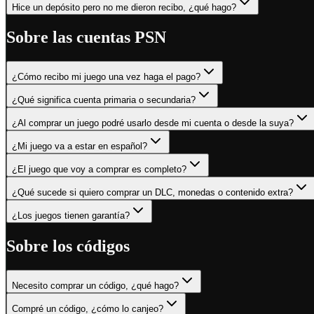
Hice un depósito pero no me dieron recibo, ¿qué hago?
Sobre las cuentas PSN
¿Cómo recibo mi juego una vez haga el pago?
¿Qué significa cuenta primaria o secundaria?
¿Al comprar un juego podré usarlo desde mi cuenta o desde la suya?
¿Mi juego va a estar en español?
¿El juego que voy a comprar es completo?
¿Qué sucede si quiero comprar un DLC, monedas o contenido extra?
¿Los juegos tienen garantía?
Sobre los códigos
Necesito comprar un código, ¿qué hago?
Compré un código, ¿cómo lo canjeo?