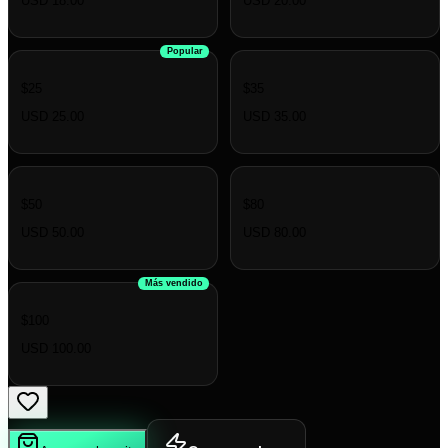
USD 18.00
USD 20.00
Popular
$25
$35
USD 25.00
USD 35.00
$50
$80
USD 50.00
USD 80.00
Más vendido
$100
USD 100.00