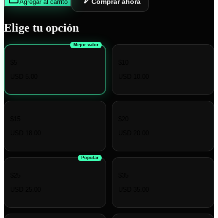
Comprar ahora
Agregar al carrito
Elige tu opción
Mejor valor
$5
$10
USD 5.00
USD 10.00
$15
$20
USD 18.00
USD 20.00
Popular
$25
$35
USD 25.00
USD 35.00