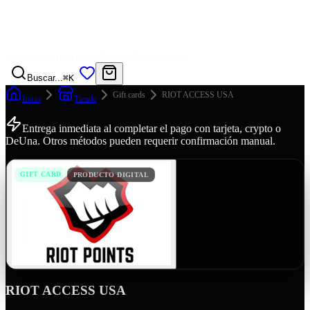
Catálogo
Ofertas
Físicos
Reviews
Buscar pedido
Buscar...
⌘K
Gift cards
RIOT ACCESS USA
Inicio
Tienda
Entrega inmediata al completar el pago con tarjeta, crypto o
DeUna. Otros métodos pueden requerir confirmación manual.
GIFT CARD
PRODUCTO DIGITAL
RIOT ACCESS USA