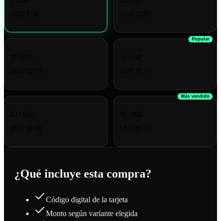
5 USD
10 USD
USD 7.50
USD 12.50
Popular
15 USD
25 USD
USD 18.00
USD 28.50
Más vendido
50 USD
80 USD
USD 55.00
USD 85.00
¿Qué incluye esta compra?
Código digital de la tarjeta
Monto según variante elegida