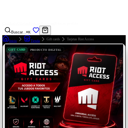
Catálogo
Ofertas
Físicos
Reviews
Buscar pedido
Buscar...
⌘K
Gift cards
Tarjetas Riot Access
Inicio
Tienda
GIFT CARD
PRODUCTO DIGITAL