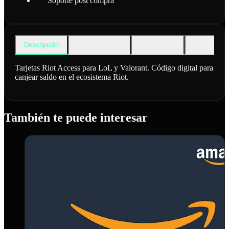
Soporte post compra
Descripción
Cómo funciona
Qué incluye
Preguntas f
Tarjetas Riot Access para LoL y Valorant. Código digital para
canjear saldo en el ecosistema Riot.
También te puede interesar