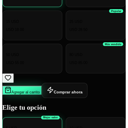
Popular
15 USD
25 USD
USD 18.00
USD 28.50
Más vendido
50 USD
80 USD
USD 55.00
USD 85.00
Comprar ahora
Agregar al carrito
Elige tu opción
Mejor valor