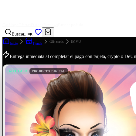
Catálogo
Ofertas
Físicos
Reviews
Buscar pedido
Buscar...
⌘K
Gift cards
IMVU
Inicio
Tienda
Entrega inmediata al completar el pago con tarjeta, crypto o De
GIFT CARD
PRODUCTO DIGITAL