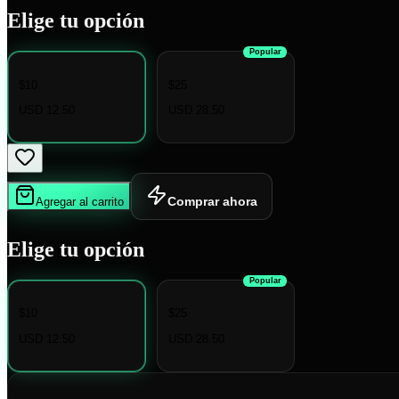
Elige tu opción
Popular
$10
$25
USD 12.50
USD 28.50
Comprar ahora
Agregar al carrito
Elige tu opción
Popular
$10
$25
USD 12.50
USD 28.50