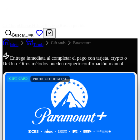
Catálogo
Ofertas
Físicos
Reviews
Buscar pedido
Buscar...
⌘K
Gift cards
Paramount+
Inicio
Tienda
Entrega inmediata al completar el pago con tarjeta, crypto o
DeUna. Otros métodos pueden requerir confirmación manual.
GIFT CARD
PRODUCTO DIGITAL