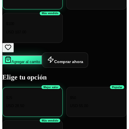
Más vendido
$100
USD 107.00
Comprar ahora
Agregar al carrito
Elige tu opción
Mejor valor
Popular
$25
$50
USD 28.50
USD 55.00
Más vendido