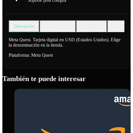
Soporte post compra
Descripción
Cómo funciona
Qué incluye
Preguntas f
Meta Quest. Tarjeta digital en USD (Estados Unidos). Elige
la denominación en la tienda.
Plataforma:
Meta Quest
También te puede interesar