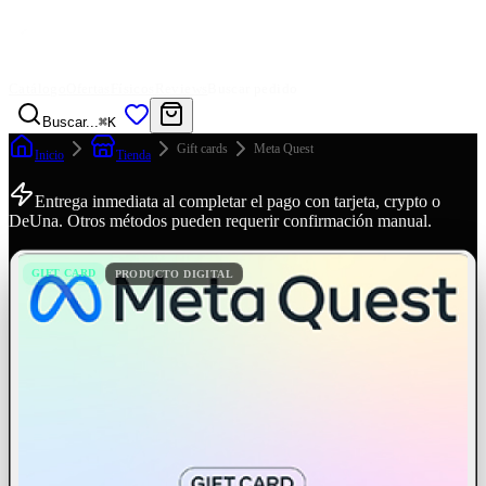
Catálogo
Ofertas
Físicos
Reviews
Buscar pedido
Buscar...
⌘K
Gift cards
Meta Quest
Inicio
Tienda
Entrega inmediata al completar el pago con tarjeta, crypto o
DeUna. Otros métodos pueden requerir confirmación manual.
GIFT CARD
PRODUCTO DIGITAL