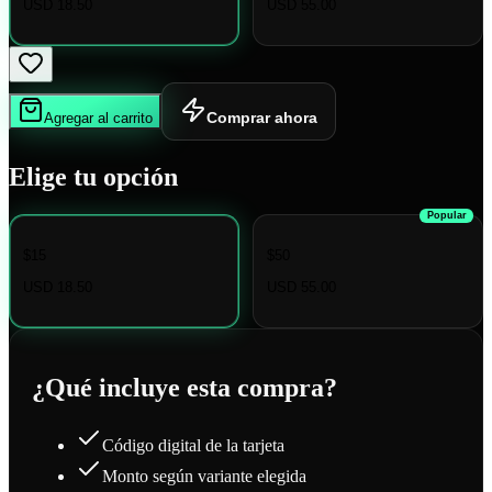
USD 18.50
USD 55.00
Comprar ahora
Agregar al carrito
Elige tu opción
Popular
$15
$50
USD 18.50
USD 55.00
¿Qué incluye esta compra?
Código digital de la tarjeta
Monto según variante elegida