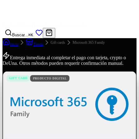
Catálogo
Ofertas
Físicos
Reviews
Buscar pedido
Buscar...
⌘K
Gift cards
Microsoft 365 Family
Inicio
Tienda
Entrega inmediata al completar el pago con tarjeta, crypto o
DeUna. Otros métodos pueden requerir confirmación manual.
GIFT CARD
PRODUCTO DIGITAL