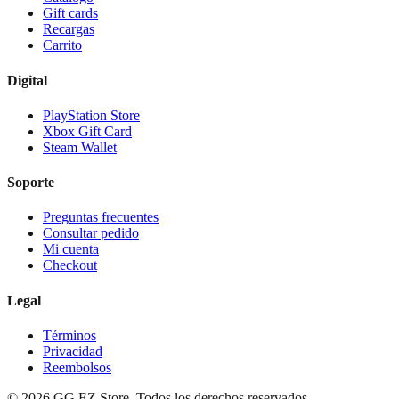
Gift cards
Recargas
Carrito
Digital
PlayStation Store
Xbox Gift Card
Steam Wallet
Soporte
Preguntas frecuentes
Consultar pedido
Mi cuenta
Checkout
Legal
Términos
Privacidad
Reembolsos
©
2026
GG EZ Store. Todos los derechos reservados.