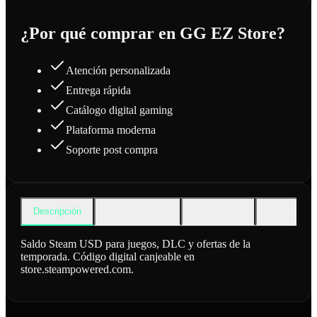
¿Por qué comprar en GG EZ Store?
Atención personalizada
Entrega rápida
Catálogo digital gaming
Plataforma moderna
Soporte post compra
Descripción
Cómo funciona
Qué incluye
Preguntas f
Saldo Steam USD para juegos, DLC y ofertas de la
temporada. Código digital canjeable en
store.steampowered.com.