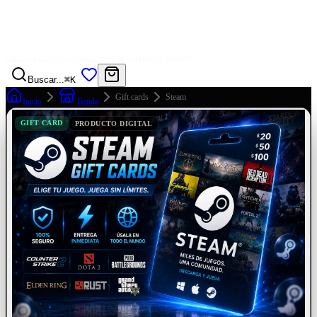
Catálogo
Ofertas
Físicos
Reviews
Buscar pedido
Buscar...
⌘K
Gift cards
Steam
Inicio
Tienda
GIFT CARD
PRODUCTO DIGITAL