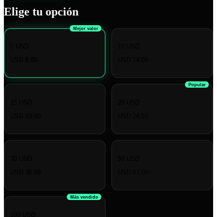
Elige tu opción
Mejor valor
5 USD
10 USD
USD 8.00
USD 14.00
Popular
15 USD
20 USD
USD 19.00
USD 24.50
30 USD
50 USD
USD 36.50
USD 57.00
Más vendido
100 USD