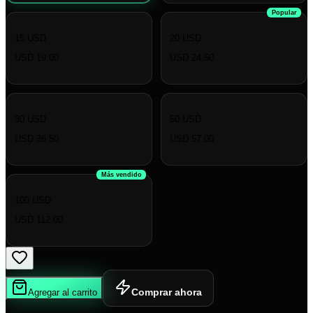
Popular
15 USD
20 USD
USD 19.00
USD 24.50
30 USD
50 USD
USD 36.50
USD 57.00
Más vendido
100 USD
USD 112.00
Comprar ahora
Agregar al carrito