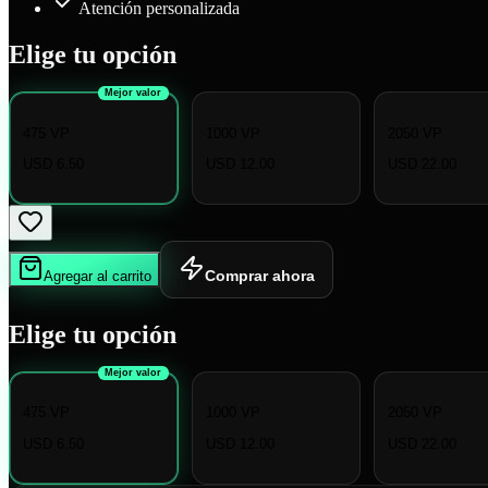
Atención personalizada
Elige tu opción
Mejor valor
475 VP
1000 VP
2050 VP
USD 6.50
USD 12.00
USD 22.00
Comprar ahora
Agregar al carrito
Elige tu opción
Mejor valor
475 VP
1000 VP
2050 VP
USD 6.50
USD 12.00
USD 22.00