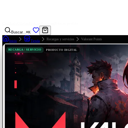
Catálogo
Ofertas
Físicos
Reviews
Buscar pedido
Buscar...
⌘K
Recargas y servicios
Valorant Points
Inicio
Tienda
RECARGA / SERVICIO
PRODUCTO DIGITAL