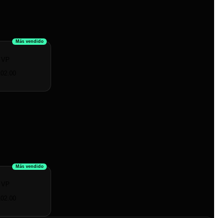
Más vendido
 VP
02.00
Más vendido
 VP
02.00