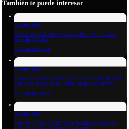
También te puede interesar
Producto físico
AUDIFONO LOGITECH Zone WIRED WITH Noise
Cancelling Grafito
Desde
USD 157.99
Producto físico
CAMARA VIDEO CONF. LOGITECH BRIO 500 FHD
1080 COR. ILUM. ENC. AUTO. USB-C GRAFITO
Desde
USD 135.99
Producto físico
DRIVING FORCE SHIFTER LOGITECH NEGRO 6
VELOCIDADES REVERSE G29-G920