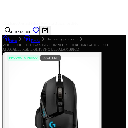
Catálogo
Ofertas
Físicos
Reviews
Buscar pedido
Buscar...
⌘K
Hardware y periféricos
Inicio
Tienda
MOUSE LOGITECH GAMING G502 NEGRO HERO 16K G-HUB PESO
AJUSTABLE RGB LIGHTSYNC USB ALAMBRICO
PRODUCTO FÍSICO
LOGITECH