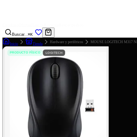
Catálogo
Ofertas
Físicos
Reviews
Buscar pedido
Buscar...
⌘K
Hardware y periféricos
MOUSE LOGITECH M317 N
Inicio
Tienda
PRODUCTO FÍSICO
LOGITECH