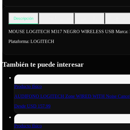
Descripción
Cómo funciona
Qué incluye
Preguntas f
MOUSE LOGITECH M317 NEGRO WIRELESS USB Marca: LOGITECH
Plataforma:
LOGITECH
También te puede interesar
Producto físico
AUDIFONO LOGITECH Zone WIRED WITH Noise Cancelli
Desde
USD 157.99
Producto físico