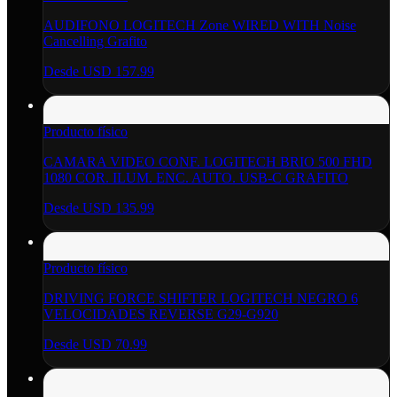
AUDIFONO LOGITECH Zone WIRED WITH Noise
Cancelling Grafito
Desde
USD 157.99
Producto físico
CAMARA VIDEO CONF. LOGITECH BRIO 500 FHD
1080 COR. ILUM. ENC. AUTO. USB-C GRAFITO
Desde
USD 135.99
Producto físico
DRIVING FORCE SHIFTER LOGITECH NEGRO 6
VELOCIDADES REVERSE G29-G920
Desde
USD 70.99