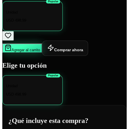
Popular
Unidad
USD 498.99
Comprar ahora
Agregar al carrito
Elige tu opción
Popular
Unidad
USD 498.99
¿Qué incluye esta compra?