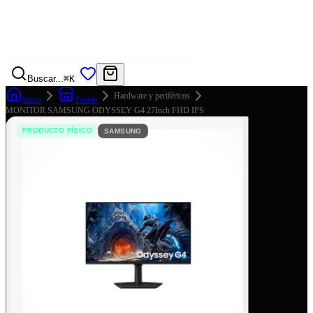
Catálogo
Ofertas
Físicos
Reviews
Buscar pedido
Buscar...
⌘K
Hardware y periféricos
Inicio
Tienda
MONITOR SAMSUNG ODYSSEY G4 27Inch FHD IPS
PRODUCTO FÍSICO
SAMSUNG