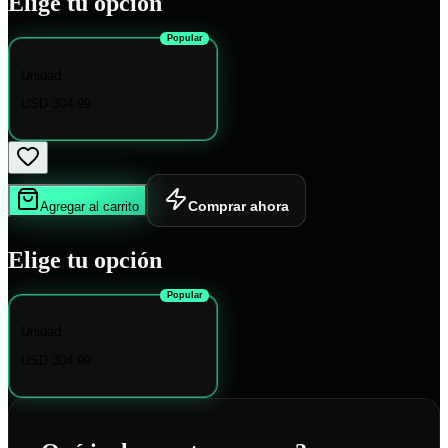
Elige tu opción
Popular
Unidad
USD 304.99
Comprar ahora
Agregar al carrito
Elige tu opción
Popular
Unidad
USD 304.99