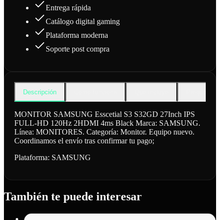
Entrega rápida
Catálogo digital gaming
Plataforma moderna
Soporte post compra
Descripción
Cómo funciona
Qué incluye
Preguntas f
MONITOR SAMSUNG Esscetial S3 S32GD 27Inch IPS
FULL-HD 120Hz 2HDMI 4ms Black Marca: SAMSUNG.
Línea: MONITORES. Categoría: Monitor. Equipo nuevo.
Coordinamos el envío tras confirmar tu pago;
Plataforma:
SAMSUNG
También te puede interesar