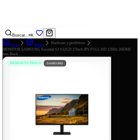
Catálogo
Ofertas
Físicos
Reviews
Buscar pedido
Buscar...
⌘K
Hardware y periféricos
Inicio
Tienda
MONITOR SAMSUNG Esscetial S3 S32GD 27Inch IPS FULL-HD 120Hz 2HDMI
4ms Black
PRODUCTO FÍSICO
SAMSUNG