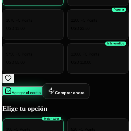
Popular
1070 FC Points
2200 FC Points
USD 13.00
USD 23.50
Más vendido
5750 FC Points
12000 FC Points
USD 55.00
USD 110.00
Comprar ahora
Agregar al carrito
Elige tu opción
Mejor valor
100 FC Points
520 FC Points