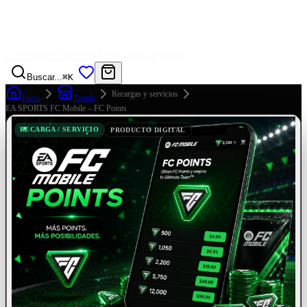
Catálogo
Ofertas
Físicos
Reviews
Buscar pedido
Buscar...
⌘K
Recargas y servicios
Inicio
Tienda
EA SPORTS FC Mobile – FC Points
RECARGA / SERVICIO
PRODUCTO DIGITAL