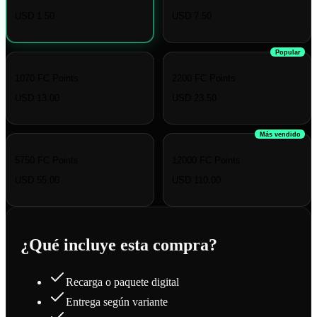
USD 1.50
USD 7.50
Popular
1070 FC Points
2200 FC Points
USD 13.00
USD 23.50
Más vendido
5750 FC Points
12000 FC Points
USD 55.00
USD 110.00
¿Qué incluye esta compra?
Recarga o paquete digital
Entrega según variante