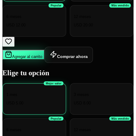
Popular
Más vendido
6 meses
12 meses
USD 12.00
USD 20.00
Comprar ahora
Agregar al carrito
Elige tu opción
Mejor valor
1 mes
3 meses
USD 5.00
USD 8.00
Popular
Más vendido
6 meses
12 meses