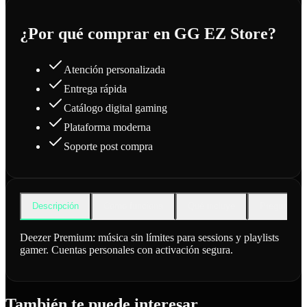
¿Por qué comprar en GG EZ Store?
Atención personalizada
Entrega rápida
Catálogo digital gaming
Plataforma moderna
Soporte post compra
Descripción
Cómo funciona
Qué incluye
Preguntas f
Deezer Premium: música sin límites para sessions y playlists
gamer. Cuentas personales con activación segura.
También te puede interesar