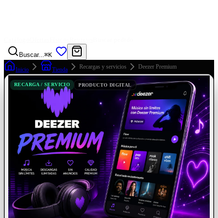
Catálogo
Ofertas
Físicos
Reviews
Buscar pedido
Buscar...
⌘K
Recargas y servicios
Deezer Premium
Inicio
Tienda
RECARGA / SERVICIO
PRODUCTO DIGITAL