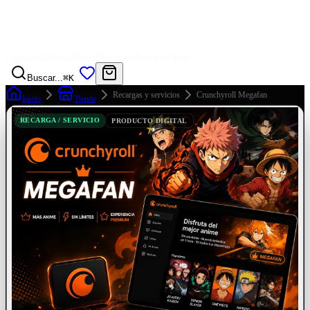
Catálogo
Ofertas
Físicos
Reviews
Buscar pedido
Buscar...
⌘K
Recargas y servicios
Crunchyroll Megafan
Inicio
Tienda
RECARGA / SERVICIO
PRODUCTO DIGITAL