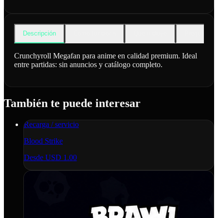
Descripción
Cómo funciona
Qué incluye
Preguntas f
Crunchyroll Megafan para anime en calidad premium. Ideal
entre partidas: sin anuncios y catálogo completo.
También te puede interesar
Recarga / servicio
Blood Strike
Desde
USD 1.00